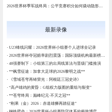
2026世界杯季军战终局：公平竞赛积分如何撬动隐形奖杯的密码
最新录像
·
U23锋线闪耀：2026世界杯小组赛个人进球全记录
·
2026世界杯夺冠赔率剧烈震荡：国际顶级机构最新榜单出炉
·
48强赛制下：小组第三的出局线算法与晋级门槛推演
·
**枫雪征途：加拿大足球的2026黎明之战**
·
《雪域苍穹再铸荣光：阿根廷三冠史诗》
·
“高卢雄鸡的黄昏：G组权力版图的重组与裂变”
·
**苍穹终局：巅峰纪元·不灭之冠**
·
“刚果（金）2026：赤道雄狮再踏征途”
·
钢铁壁垒：2026世界杯小组赛防守体系的极致博弈