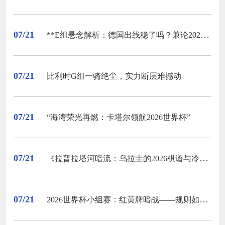
07/21
**E组悬念解析：德国出线稳了吗？兼论2026世界杯前景**
07/21
比利时G组一骑绝尘，实力断层难撼动
07/21
“海湾荣光再燃：卡塔尔领航2026世界杯”
07/21
《拉普拉塔河暗流：乌拉圭的2026棋谱与冷锋》
07/21
2026世界杯小组赛：红黄牌暗战——规则如何重塑战术天平与晋级概率