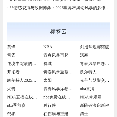
·
**情感裂痕与数据博弈：2026世界杯舆论风暴的多维解构**
标签云
黄蜂
NBA
剑指常规赛突破
雷霆
青春风暴再起
活塞
逆境中绽放的青春风暴
费城
青春风暴席卷新赛季
开拓者
青春风暴重塑西北雄心
凯尔特人
凯尔特人2025赛季的战术突围与韧性绽放
太阳
光芒与阴影交织的征途
火箭
青春风暴席卷联盟
nba直播
NBA直播在线观看
nba免费在线高清直播
NBA常规赛
nba季前赛
独行侠
新阵破浪启新程
鹈鹕
在伤病与重建中寻觅曙光
骑士