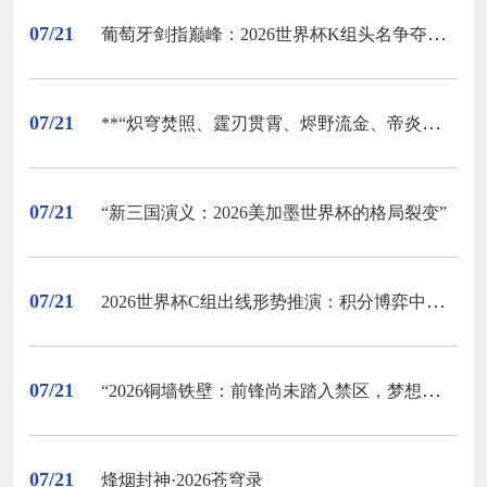
07/21
葡萄牙剑指巅峰：2026世界杯K组头名争夺战全盘解读
07/21
**“炽穹焚照、霆刃贯霄、烬野流金、帝炎镇宙”**
07/21
“新三国演义：2026美加墨世界杯的格局裂变”
07/21
2026世界杯C组出线形势推演：积分博弈中的排名变量与关键数据拐点
07/21
“2026铜墙铁壁：前锋尚未踏入禁区，梦想已碎在防线之外”
07/21
烽烟封神·2026苍穹录