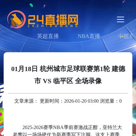
英超直播
NBA直播
中超直
01月18日 杭州城市足球联赛第1轮 建德
市 VS 临平区 全场录像
文章来源： 更新时间：2026-01-20 03:00 浏览量：0
2025-2026赛季NBA季前赛激战正酣，亚特兰大
老鹰以一场场硬仗为新赛季写下注脚。这支上赛季