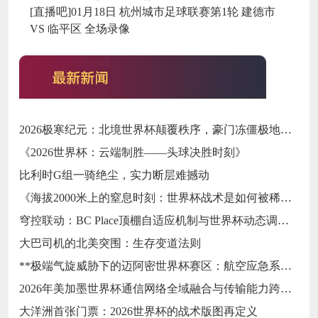
[直播吧]01月18日 杭州城市足球联赛第1轮 建德市
VS 临平区 全场录像
2026极寒纪元：北境世界杯颠覆秩序，豪门冻僵极地之巅
《2026世界杯：云端制胜——头球决胜时刻》
比利时G组一骑绝尘，实力断层难撼动
《海拔2000米上的窒息时刻：世界杯战术是如何被稀薄空气撕碎的》
穹控联动：BC Place顶棚自适应机制与世界杯动态调度效能评估
大巴司机的北美突围：生存变道法则
**极端气旋威胁下的迈阿密世界杯赛区：航空应急系统韧性评估与结构优化策略**
2026年美加墨世界杯通信网络全域融合与传输能力跨越式升级方案
大洋洲首张门票：2026世界杯的战术版图再定义